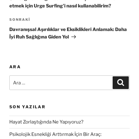
z
c
etmek için Urge Surfing’i nasıl kullanabilirim?
ı
e
g
k
S
SONRAKI
i
o
e
Davranışsal Aşırılıklar ve Eksiklikleri Anlamak: Daha
Y
n
z
İyi Ruh Sağlığına Giden Yol
a
r
i
z
a
n
ı
k
m
i
ARA
e
Y
A
a
s
A
r
r
z
i
a
a
ı
:
SON YAZILAR
Hayat Zorlaştığında Ne Yapıyoruz?
Psikolojik Esnekliği Arttırmak İçin Bir Araç: