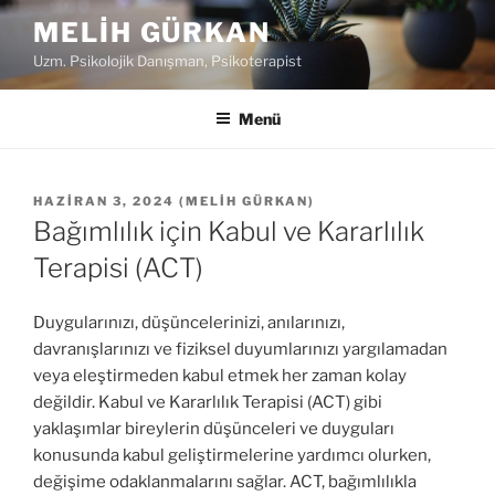
İ
MELIH GÜRKAN
ç
Uzm. Psikolojik Danışman, Psikoterapist
e
r
i
Menü
ğ
e
g
Y
HAZIRAN 3, 2024
(
MELIH GÜRKAN
)
A
e
Bağımlılık için Kabul ve Kararlılık
Y
ç
I
Terapisi (ACT)
M
T
A
Duygularınızı, düşüncelerinizi, anılarınızı,
R
davranışlarınızı ve fiziksel duyumlarınızı yargılamadan
I
veya eleştirmeden kabul etmek her zaman kolay
H
I
değildir. Kabul ve Kararlılık Terapisi (ACT) gibi
yaklaşımlar bireylerin düşünceleri ve duyguları
konusunda kabul geliştirmelerine yardımcı olurken,
değişime odaklanmalarını sağlar. ACT, bağımlılıkla