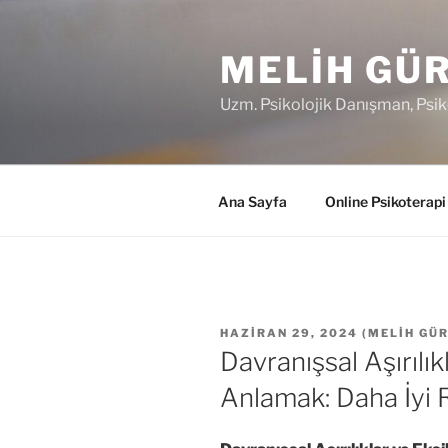
İçeriğe
geç
MELIH GÜ
Uzm. Psikolojik Danışman, Psik
Ana Sayfa
Online Psikoterapi
YAYIM
HAZIRAN 29, 2024
(
MELIH GÜ
TARIHI
Davranışsal Aşırılıkl
Anlamak: Daha İyi 