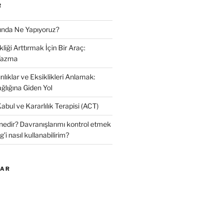
R
ğında Ne Yapıyoruz?
liği Arttırmak İçin Bir Araç:
Yazma
ılıklar ve Eksiklikleri Anlamak:
ğlığına Giden Yol
Kabul ve Kararlılık Terapisi (ACT)
nedir? Davranışlarımı kontrol etmek
g’i nasıl kullanabilirim?
LAR