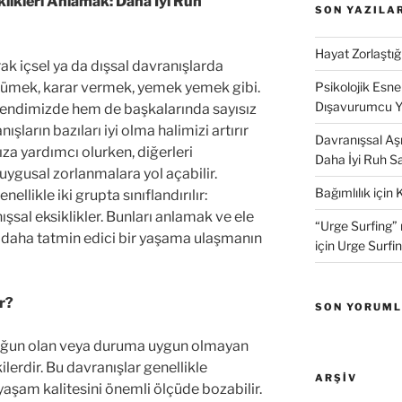
iklikleri Anlamak: Daha İyi Ruh
SON YAZILA
Hayat Zorlaştı
ak içsel ya da dışsal davranışlarda
rümek, karar vermek, yemek yemek gibi.
Psikolojik Esnek
Dışavurumcu 
endimizde hem de başkalarında sayısız
ışların bazıları iyi olma halimizi artırır
Davranışsal Aşır
za yardımcı olurken, diğerleri
Daha İyi Ruh Sa
uygusal zorlanmalara yol açabilir.
Bağımlılık için 
ellikle iki grupta sınıflandırılır:
ışsal eksiklikler. Bunları anlamak ve ele
“Urge Surfing” 
e daha tatmin edici bir yaşama ulaşmanın
için Urge Surfin
ir?
SON YORUM
yoğun olan veya duruma uygun olmayan
ilerdir. Bu davranışlar genellikle
ARŞIV
aşam kalitesini önemli ölçüde bozabilir.