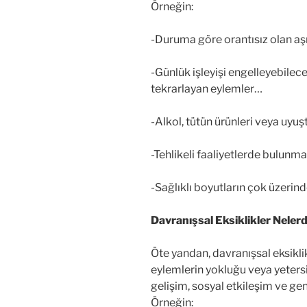
Örneğin:
-Duruma göre orantısız olan aşı
-Günlük işleyişi engelleyebilece
tekrarlayan eylemler…
-Alkol, tütün ürünleri veya uyu
-Tehlikeli faaliyetlerde bulunm
-Sağlıklı boyutların çok üzeri
Davranışsal Eksiklikler Nelerd
Öte yandan, davranışsal eksiklikl
eylemlerin yokluğu veya yetersiz
gelişim, sosyal etkileşim ve gen
Örneğin: