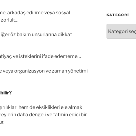
me, arkadaş edinme veya sosyal
KATEGORI
a zorluk…
Kategori
diğer öz bakım unsurlarına dikkat
tiyaç ve isteklerini ifade edememe…
eme veya organizasyon ve zaman yönetimi
bilir?
rılıkları hem de eksiklikleri ele almak
bireylerin daha dengeli ve tatmin edici bir
r.