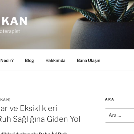
RKAN
oterapist
 Nedir?
Blog
Hakkımda
Bana Ulaşın
ARA
RKAN
)
ar ve Eksiklikleri
Ara:
Ruh Sağlığına Giden Yol