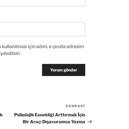
kullanılması için adım, e-posta adresim
ydedilsin.
SONRAKI
Sonraki
Yazı
ık
Psikolojik Esnekliği Arttırmak İçin
Bir Araç: Dışavurumcu Yazma