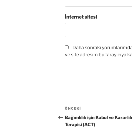
İnternet sitesi
Daha sonraki yorumlarımda 
ve site adresim bu tarayıcıya ka
Yazı
Önceki
ÖNCEKI
gezinmesi
Yazı
Bağımlılık için Kabul ve Kararlıl
Terapisi (ACT)