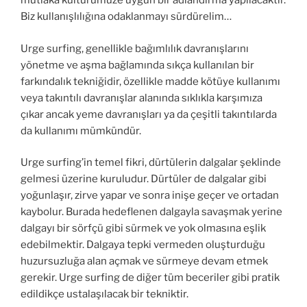
mutlaka kültürümüze uygun bir adlandırma yapılacaktır.
Biz kullanışlılığına odaklanmayı sürdürelim…
Urge surfing, genellikle bağımlılık davranışlarını
yönetme ve aşma bağlamında sıkça kullanılan bir
farkındalık tekniğidir, özellikle madde kötüye kullanımı
veya takıntılı davranışlar alanında sıklıkla karşımıza
çıkar ancak yeme davranışları ya da çeşitli takıntılarda
da kullanımı mümkündür.
Urge surfing’in temel fikri, dürtülerin dalgalar şekli
nde
gelmesi üzerine kuruludur. Dürtüler de dalgalar gibi
yoğunlaşır, zirve yapar ve sonra inişe geçer ve ortadan
kaybolur. Burada hedeflenen dalgayla savaşmak yerine
dalgayı bir sörfçü gibi sürmek ve yok olmasına eşlik
edebilmektir.
Dalgaya tepki vermeden oluşturduğu
huzursuzluğa alan açmak ve sürmeye devam etmek
gerekir. Urge surfing de diğer tüm beceriler gibi pratik
edildikçe ustalaşılacak bir tekniktir.