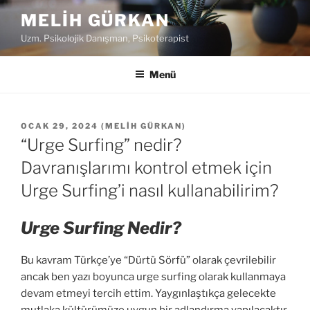
İ
MELIH GÜRKAN
ç
Uzm. Psikolojik Danışman, Psikoterapist
e
r
i
Menü
ğ
e
g
Y
OCAK 29, 2024
(
MELIH GÜRKAN
)
A
e
“Urge Surfing” nedir?
Y
ç
I
Davranışlarımı kontrol etmek için
M
Urge Surfing’i nasıl kullanabilirim?
T
A
R
Urge Surfing Nedir?
I
H
I
Bu kavram Türkçe’ye “Dürtü Sörfü” olarak çevrilebilir
ancak ben yazı boyunca urge surfing olarak kullanmaya
devam etmeyi tercih ettim. Yaygınlaştıkça gelecekte