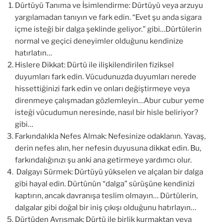
Dürtüyü Tanıma ve İsimlendirme: Dürtüyü veya arzuyu
yargılamadan tanıyın ve fark edin. “Evet şu anda sigara
içme isteği bir dalga şeklinde geliyor.” gibi…Dürtülerin
normal ve geçici deneyimler olduğunu kendinize
hatırlatın…
Hislere Dikkat: Dürtü ile ilişkilendirilen fiziksel
duyumları fark edin. Vücudunuzda duyumları nerede
hissettiğinizi fark edin ve onları değiştirmeye veya
direnmeye çalışmadan gözlemleyin…Abur cubur yeme
isteği vücudumun neresinde, nasıl bir hisle beliriyor?
gibi…
Farkındalıkla Nefes Almak: Nefesinize odaklanın. Yavaş,
derin nefes alın, her nefesin duyusuna dikkat edin. Bu,
farkındalığınızı şu anki ana getirmeye yardımcı olur.
Dalgayı Sürmek: Dürtüyü yükselen ve alçalan bir dalga
gibi hayal edin. Dürtünün “dalga” sürüşüne kendinizi
kaptırın, ancak davranışa teslim olmayın… Dürtülerin,
dalgalar gibi doğal bir iniş çıkışı olduğunu hatırlayın…
Dürtüden Ayrışmak: Dürtü ile birlik kurmaktan veya