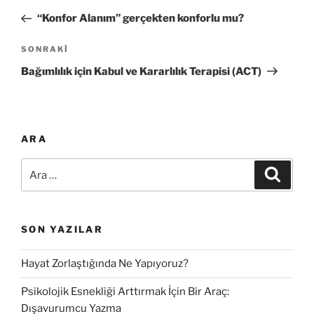
a
n
“Konfor Alanım” gerçekten konforlu mu?
z
c
ı
e
S
SONRAKI
g
k
o
Bağımlılık için Kabul ve Kararlılık Terapisi (ACT)
i
n
e
Y
r
z
a
a
i
z
k
ARA
n
ı
i
m
A
Y
A
r
e
r
a
a
a
z
s
:
ı
i
SON YAZILAR
Hayat Zorlaştığında Ne Yapıyoruz?
Psikolojik Esnekliği Arttırmak İçin Bir Araç:
Dışavurumcu Yazma