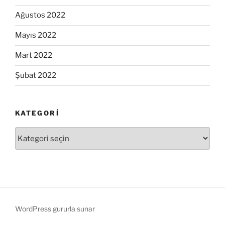
Ağustos 2022
Mayıs 2022
Mart 2022
Şubat 2022
KATEGORI
K
a
t
e
g
o
r
WordPress gururla sunar
i