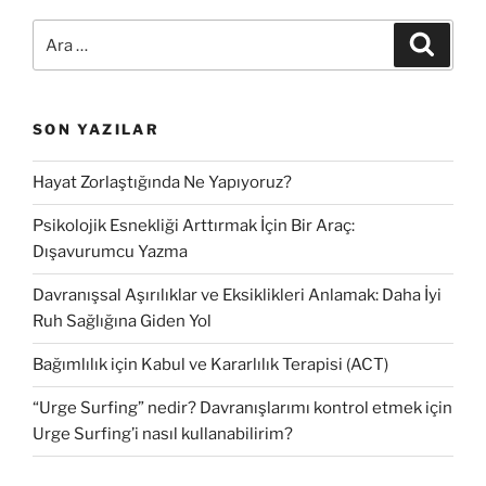
ı
i
m
A
Y
A
r
e
r
a
a
a
z
s
:
ı
i
SON YAZILAR
Hayat Zorlaştığında Ne Yapıyoruz?
Psikolojik Esnekliği Arttırmak İçin Bir Araç:
Dışavurumcu Yazma
Davranışsal Aşırılıklar ve Eksiklikleri Anlamak: Daha İyi
Ruh Sağlığına Giden Yol
Bağımlılık için Kabul ve Kararlılık Terapisi (ACT)
“Urge Surfing” nedir? Davranışlarımı kontrol etmek için
Urge Surfing’i nasıl kullanabilirim?