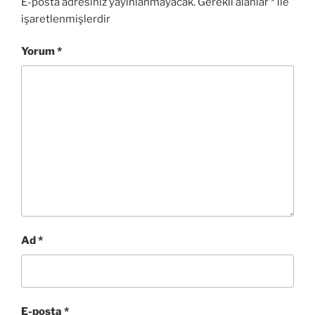
E-posta adresiniz yayınlanmayacak.
Gerekli alanlar
*
ile
işaretlenmişlerdir
Yorum
*
Ad
*
E-posta
*