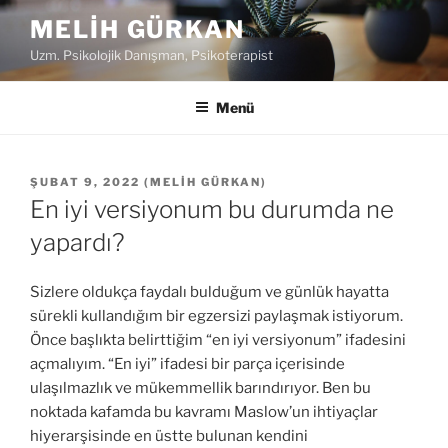
İ
MELIH GÜRKAN
ç
Uzm. Psikolojik Danışman, Psikoterapist
e
r
i
Menü
ğ
e
g
Y
ŞUBAT 9, 2022
(
MELIH GÜRKAN
)
A
e
En iyi versiyonum bu durumda ne
Y
ç
I
yapardı?
M
T
A
Sizlere oldukça faydalı bulduğum ve günlük hayatta
R
sürekli kullandığım bir egzersizi paylaşmak istiyorum.
I
Önce başlıkta belirttiğim “en iyi versiyonum” ifadesini
H
I
açmalıyım. “En iyi” ifadesi bir parça içerisinde
ulaşılmazlık ve mükemmellik barındırıyor. Ben bu
noktada kafamda bu kavramı Maslow’un ihtiyaçlar
hiyerarşisinde en üstte bulunan kendini